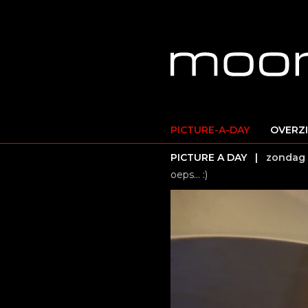
PICTURE-A-DAY
OVERZ
PICTURE A DAY |
zondag 
oeps... :)