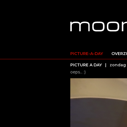
PICTURE-A-DAY
OVERZ
PICTURE A DAY |
zondag 
oeps... :)